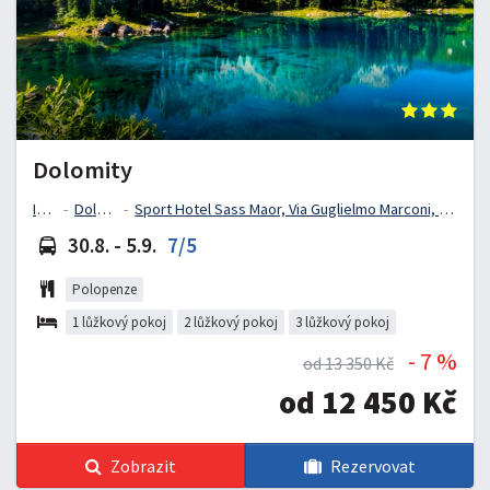
Dolomity
Itálie
Dolomity
Sport Hotel Sass Maor, Via Guglielmo Marconi, Predazzo, Trentino, Itálie
30.8. - 5.9.
7/5
Polopenze
1 lůžkový pokoj
2 lůžkový pokoj
3 lůžkový pokoj
- 7 %
od 13 350 Kč
od 12 450 Kč
Zobrazit
Rezervovat