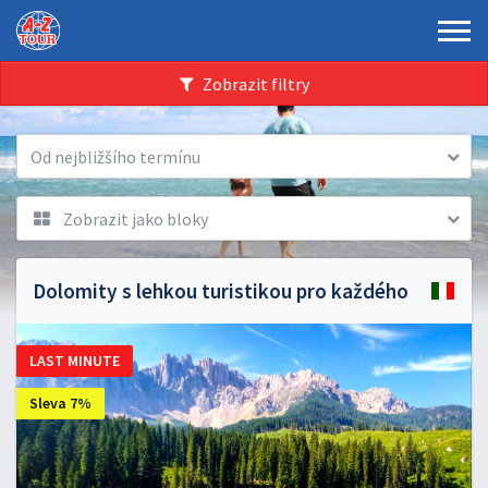
Zobrazit filtry
Od nejbližšího termínu
Zobrazit jako bloky
Dolomity s lehkou turistikou pro každého
LAST MINUTE
Sleva 7%