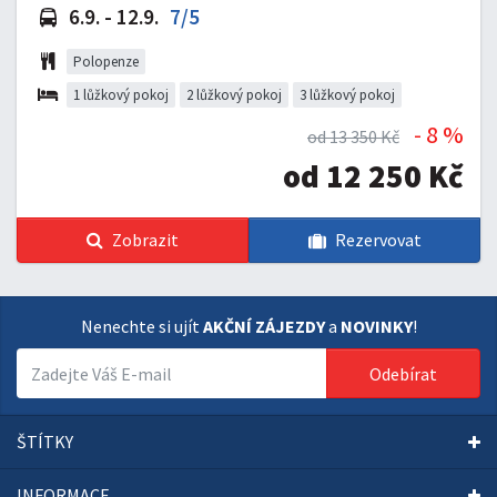
6.9. - 12.9.
7/5
Polopenze
1 lůžkový pokoj
2 lůžkový pokoj
3 lůžkový pokoj
- 8 %
od 13 350 Kč
od 12 250 Kč
Zobrazit
Rezervovat
Nenechte si ujít
AKČNÍ ZÁJEZDY
a
NOVINKY
!
Odebírat
ŠTÍTKY
INFORMACE