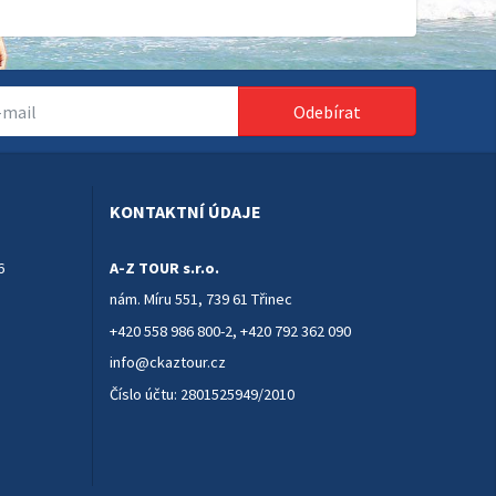
Odebírat
KONTAKTNÍ ÚDAJE
6
A-Z TOUR s.r.o.
nám. Míru 551, 739 61 Třinec
+420 558 986 800-2
,
+420 792 362 090
info@ckaztour.cz
Číslo účtu: 2801525949/2010