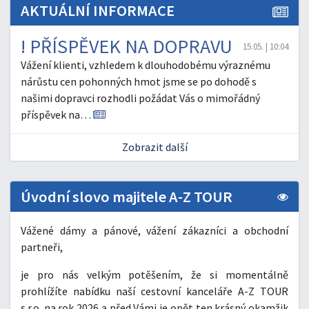
AKTUÁLNÍ INFORMACE
! PŘÍSPĚVEK NA DOPRAVU
15.05. | 10:04
Vážení klienti, vzhledem k dlouhodobému výraznému
nárůstu cen pohonných hmot jsme se po dohodě s
našimi dopravci rozhodli požádat Vás o mimořádný
příspěvek na…
Zobrazit další
Úvodní slovo majitele A-Z TOUR
Vážené dámy a pánové, vážení zákazníci a obchodní
partneři,
je pro nás velkým potěšením, že si momentálně
prohlížíte nabídku naší cestovní kanceláře A-Z TOUR
s.r.o. na rok 2026 a před Vámi je opět ten krásný okamžik