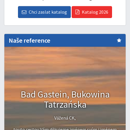
Chci zaslat katalog
Katalog 2026
Naše reference
Bad Gastein, Bukowina
Tatrzańska
cht
zpr
Vážená CK,
touto cestou Vám děkujeme jménem svým i jménem