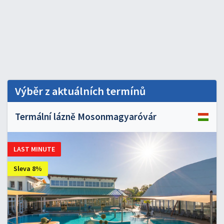
Výběr z aktuálních termínů
Termální lázně Mosonmagyaróvár
LAST MINUTE
Sleva 8%