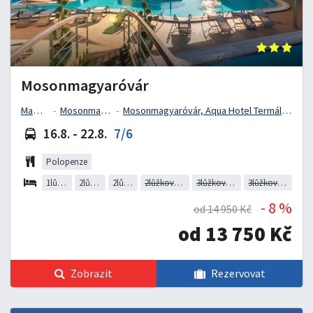
Mosonmagyaróvár
Maďarsko
Mosonmagyaróvár
Mosonmagyaróvár, Aqua Hotel Termál, Kígyó Street, Maďarsko
16.8. - 22.8.
7/6
Polopenze
1lůžkový pokoj bez balkonu
2lůžkový pokoj bez balkonu
2lůžkový pokoj s TERASOU
2lůžkový pokoj s BALKONEM (HOTEL AQUA TERMAL)
3lůžkový pokoj s BALKONEM (HOTEL AQUA TERMAL)
3lůžkový pokoj s TERASOU (HOTEL AQUA TERMAL)
- 8 %
od 14 950 Kč
od 13 750 Kč
Zobrazit
Rezervovat