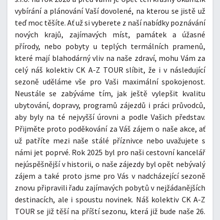
vybírání a plánování Vaší dovolené, na kterou se jistě už
teď moc těšíte. Ať už si vyberete z naší nabídky poznávání
nových krajů, zajímavých míst, památek a úžasné
přírody, nebo pobyty u teplých termálních pramenů,
které mají blahodárný vliv na naše zdraví, mohu Vám za
celý náš kolektiv CK A-Z TOUR slíbit, že i v následující
sezoně uděláme vše pro Vaši maximální spokojenost.
Neustále se zabýváme tím, jak ještě vylepšit kvalitu
ubytování, dopravy, programů zájezdů i práci průvodců,
aby byly na té nejvyšší úrovni a podle Vašich představ.
Přijměte proto poděkování za Váš zájem o naše akce, ať
už patříte mezi naše stálé příznivce nebo uvažujete s
námi jet poprvé. Rok 2025 byl pro naši cestovní kancelář
nejúspěšnější v historii, o naše zájezdy byl opět nebývalý
zájem a také proto jsme pro Vás v nadcházející sezoně
znovu připravili řadu zajímavých pobytů v nejžádanějších
destinacích, ale i spoustu novinek. Náš kolektiv CK A-Z
TOUR se již těší na příští sezonu, která již bude naše 26.