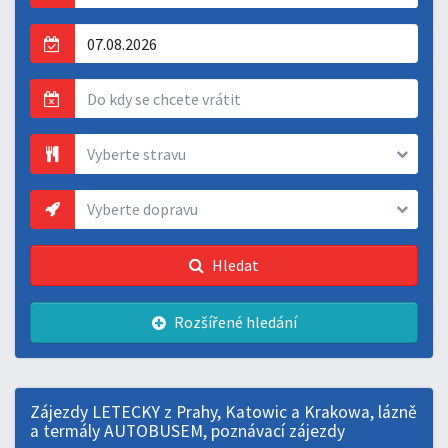
Vyberte stravu
Vyberte dopravu
Hledat
Rozšířené
hledání
Zájezdy LETECKY z Prahy, Katowic a Krakowa, lázně
a termály AUTOBUSEM, poznávací zájezdy