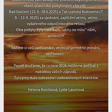
Prož
všech účastníků pobytových zájezdů -
př
Bad Gastein (22. 6.-28.6.2025) a Tatrzańská Bukowina (7.
místa
9. - 13. 9. 2025) za sjednání, zajištění velmi, velmi
vydařeného odpočinkového relaxu.
Také
Oba pobyty byly takříkajíc "ušity na míru" nám,
Saks
seniorům.
p
Krzy
Vážíme si vaší spolupráce, velmi příjemného jednání,
jí
vstřícnosti .
h
Pevně doufáme, že i v roce 2026 můžeme počítat s
nabídkou vašich zájezdů.
Tent
Życzymy dużo sukcesów i zadowolonych klientów.
Helena Kostková, Lydie Lasotová
Pře