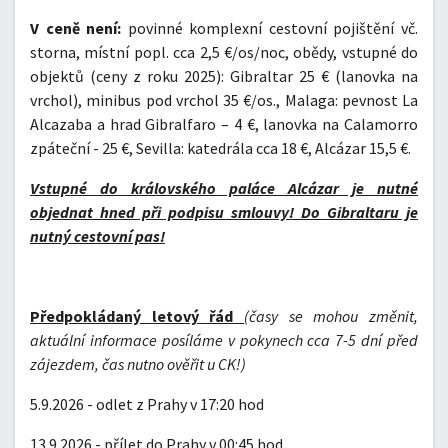
V ceně není:
povinné komplexní cestovní pojištění vč.
storna, místní popl. cca 2,5 €/os/noc, obědy, vstupné do
objektů (ceny z roku 2025): Gibraltar 25 € (lanovka na
vrchol), minibus pod vrchol 35 €/os., Malaga: pevnost La
Alcazaba a hrad Gibralfaro – 4 €, lanovka na Calamorro
zpáteční - 25 €, Sevilla: katedrála cca 18 €, Alcázar 15,5 €.
Vstupné do královského paláce Alcázar je nutné
objednat hned při podpisu smlouvy! Do Gibraltaru je
nutný cestovní pas!
Předpokládaný letový řád
(
časy se mohou změnit,
aktuální informace posíláme v pokynech cca 7-5 dní před
zájezdem, čas nutno ověřit u CK!)
5.9.2026 - odlet z Prahy v 17:20 hod
13.9.2026 - přílet do Prahy v 00:45 hod