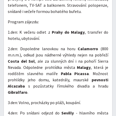
telefonem, TV-SAT a balkonem. Stravování: polopenze,
snídaně i večeře formou bohatého bufetu.
Program zájezdu:
1.den: K večeru odlet z
Prahy do Malagy
, transfer do
hotelu, ubytování.
2.den: Dopoledne lanovkou na horu
Calamorro
(800
m.n.m.), odkud jsou nádherné výhledy nejen na pobřeží
Costa del Sol
, ale za slunných dní i na pohoří Sierra
Nevada. Odpoledne prohlídka města
Malagy
, která je
rodištěm slavného malíře
Pabla Picassa
. Možnost
prohlídky jeho domu, katedrály, maurské
pevnosti
Alcazaba
s pozůstatky římského divadla a
hradu
Gibralfaro
.
3.den: Volno, procházky po pláži, koupání.
4.den: Po snídani odjezd do
Sevilly
- hlavního města