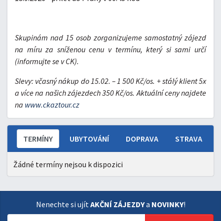
Skupinám nad 15 osob zorganizujeme samostatný zájezd
na míru za sníženou cenu v termínu, který si sami určí
(informujte se v CK).
Slevy: včasný nákup do 15.02. – 1 500 Kč/os. + stálý klient 5x
a více na našich zájezdech 350 Kč/os. Aktuální ceny najdete
na
www.ckaztour.cz
TERMÍNY
UBYTOVÁNÍ
DOPRAVA
STRAVA
Žádné termíny nejsou k dispozici
Nenechte si ujít
AKČNÍ ZÁJEZDY
a
NOVINKY
!