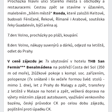
Procházka hlavní ulicí Starého města s obchůdky a
restauracemi. Cestou zpět se stavíme v úžasném,
malebném „bílém městě“
Ronda
, které založili Keltové,
budovali Féničané, Řekové, Římané i Arabové, soutěska
řeky Guadalevín, býčí aréna aj.
7.den: Volno, procházky po pláži, koupání.
8.den: Volno, nákupy suvenýrů a dárků, odjezd na letiště,
odlet do Prahy.
V ceně zájezdu je:
7x ubytování v hotelu
THB San
Fermin*** Benalmádena
na pobřeží Costa del Sol (350
m od moře), 2lůžkové pokoje s kompl. soc. zařízením,
polopenze (7x snídaně i 6x večeře formou švéd. stolů -
mimo 1. dne), let z Prahy do Malagy a zpět, transfery
z letiště v Malaze na hotel a zpět, veškerá doprava na
výlety místním zájezd. autobusem, využívání venkovního
bazénu, český průvodce CK po celou dobu zájezdu,
pojištění proti úpadku CK.