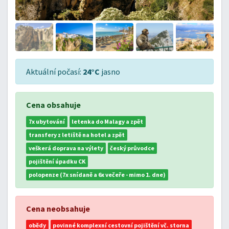
Aktuální počasí:
24°C
jasno
Cena obsahuje
7x ubytování
letenka do Malagy a zpět
transfery z letiště na hotel a zpět
veškerá doprava na výlety
český průvodce
pojištění úpadku CK
polopenze (7x snídaně a 6x večeře - mimo 1. dne)
Cena neobsahuje
obědy
povinné komplexní cestovní pojištění vč. storna