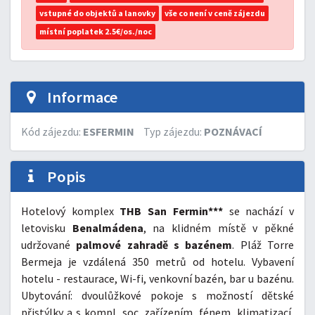
vstupné do objektů a lanovky
vše co není v ceně zájezdu
místní poplatek 2.5€/os./noc
Informace
Kód zájezdu:
ESFERMIN
Typ zájezdu:
POZNÁVACÍ
Popis
Hotelový komplex
THB San Fermin***
se nachází v
letovisku
Benalmádena
, na klidném místě v pěkné
udržované
palmové zahradě s bazénem
. Pláž Torre
Bermeja je vzdálená 350 metrů od hotelu. Vybavení
hotelu - restaurace, Wi-fi, venkovní bazén, bar u bazénu.
Ubytování: dvoulůžkové pokoje s možností dětské
přistýlky a s kompl. soc. zařízením, fénem, klimatizací,