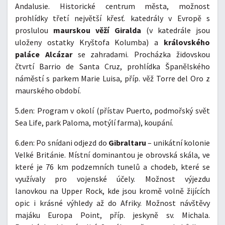
Andalusie. Historické centrum města, možnost
prohlídky třetí největší křesť. katedrály v Evropě s
proslulou
maurskou věží Giralda
(v katedrále jsou
uloženy ostatky Kryštofa Kolumba) a
královského
paláce Alcázar
se zahradami. Procházka židovskou
čtvrtí Barrio de Santa Cruz, prohlídka Španělského
náměstí s parkem Marie Luisa, příp. věž Torre del Oro z
maurského období.
5.den: Program v okolí (přístav Puerto, podmořský svět
Sea Life, park Paloma, motýlí farma), koupání.
6.den: Po snídani odjezd do
Gibraltaru
– unikátní kolonie
Velké Británie. Místní dominantou je obrovská skála, ve
které je 76 km podzemních tunelů a chodeb, které se
využívaly pro vojenské účely. Možnost výjezdu
lanovkou na Upper Rock, kde jsou kromě volně žijících
opic i krásné výhledy až do Afriky. Možnost návštěvy
majáku Europa Point, příp. jeskyně sv. Michala.