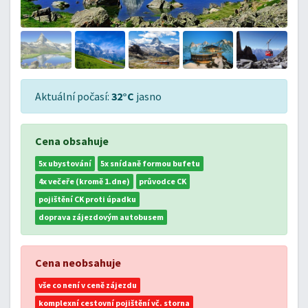
Aktuální počasí:
32°C
jasno
Cena obsahuje
5x ubystování
5x snídaně formou bufetu
4x večeře (kromě 1.dne)
průvodce CK
pojištění CK proti úpadku
doprava zájezdovým autobusem
Cena neobsahuje
vše co není v ceně zájezdu
komplexní cestovní pojištění vč. storna