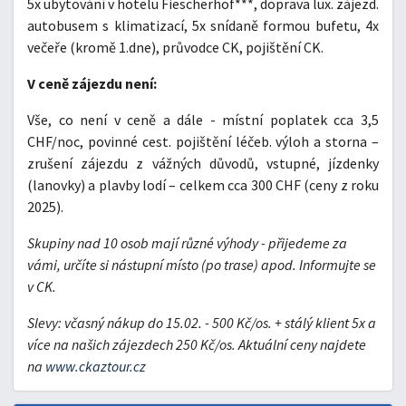
5x ubytování v hotelu Fiescherhof***, doprava lux. zájezd.
autobusem s klimatizací, 5x snídaně formou bufetu, 4x
večeře (kromě 1.dne), průvodce CK, pojištění CK.
V ceně zájezdu není:
Vše, co není v ceně a dále - místní poplatek cca 3,5
CHF/noc, povinné cest. pojištění léčeb. výloh a storna –
zrušení zájezdu z vážných důvodů, vstupné, jízdenky
(lanovky) a plavby lodí – celkem cca 300 CHF (ceny z roku
2025).
Skupiny nad 10 osob mají různé výhody - přijedeme za
vámi, určíte si nástupní místo (po trase) apod. Informujte se
v CK.
Slevy:
včasný nákup do 15.02. - 500 Kč/os. + stálý klient 5x a
více na našich zájezdech 250 Kč/os. Aktuální ceny najdete
na
www.ckaztour.cz