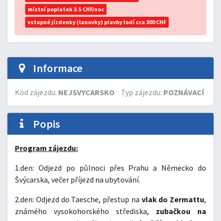
místní poplatek 3.5 CHF/noc
vstupné jízdenky (lanovky) plavby lodí cca 300 CHF
Informace
Kód zájezdu:
NEJSVYCARSKO
Typ zájezdu:
POZNÁVACÍ
Popis
Program zájezdu:
1.den: Odjezd po půlnoci přes Prahu a Německo do
Švýcarska, večer příjezd na ubytování.
2.den: Odjezd do Taesche, přestup na
vlak do Zermattu
,
známého vysokohorského střediska,
zubačkou na