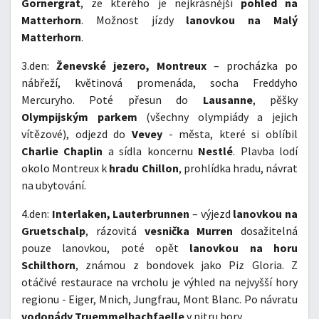
Gornergrat
, ze kterého je nejkrásnější
pohled na
Matterhorn
. Možnost jízdy
lanovkou na Malý
Matterhorn
.
3.den:
Ženevské jezero, Montreux
– procházka po
nábřeží, květinová promenáda, socha Freddyho
Mercuryho. Poté přesun do
Lausanne
, pěšky
Olympijským parkem
(všechny olympiády a jejich
vítězové), odjezd do
Vevey
- města, které si oblíbil
Charlie Chaplin
a sídla koncernu
Nestlé
. Plavba lodí
okolo Montreux k
hradu Chillon
, prohlídka hradu, návrat
na ubytování.
4.den:
Interlaken, Lauterbrunnen
– výjezd
lanovkou na
Gruetschalp
, rázovitá
vesnička Murren
dosažitelná
pouze lanovkou, poté opět
lanovkou na horu
Schilthorn
, známou z bondovek jako Piz Gloria. Z
otáčivé restaurace na vrcholu je výhled na nejvyšší hory
regionu - Eiger, Mnich, Jungfrau, Mont Blanc. Po návratu
vodopády Truemmelbachfaelle
v nitru hory.