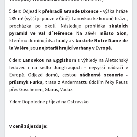
5.den: Odjezd k
přehradě Grande Dixence
- výška hráze
285 m! (vyšší je pouze v Číně). Lanovkou ke koruně hráze,
procházka po okolí. Následuje prohlídka
skalních
pyramid ve Val d´Hérence
. Na závěr
město Sion
,
kterému dominují dva hrady a v
kostele Notre Dame de
la Valére
jsou
nejstarší hrající varhany v Evropě.
6.den:
Lanovkou na Eggishorn
s výhledy na Aletschský
ledovec i na sedlo Jungfraujoch - nejvyšší nádraží v
Evropě. Odjezd domů, cestou
nádherné scenerie -
průsmyk Furka
, trasa z Andermattu údolím řeky Reuss
přes Goschenen, Glarus, Vaduz.
7.den: Dopoledne příjezd na Ostravsko.
V ceně zájezdu je: