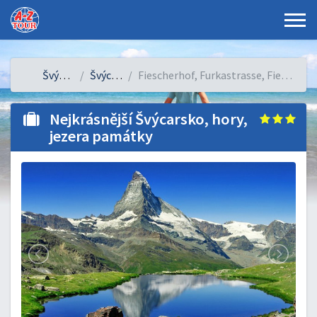
Švýcarsko
Švýcarsko
Fiescherhof, Furkastrasse, Fiesch, Švýcarsko
Nejkrásnější Švýcarsko, hory,
jezera památky