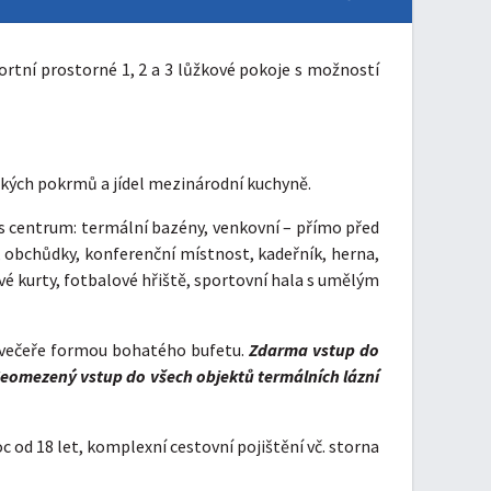
ortní prostorné 1, 2 a 3 lůžkové pokoje s možností
ských pokrmů a jídel mezinárodní kuchyně.
s centrum: termální bazény, venkovní – přímo před
m, obchůdky, konferenční místnost, kadeřník, herna,
ové kurty, fotbalové hřiště, sportovní hala s umělým
i večeře formou bohatého bufetu.
Zdarma vstup do
 Neomezený vstup do všech objektů termálních lázní
oc od 18 let, komplexní cestovní pojištění vč. storna