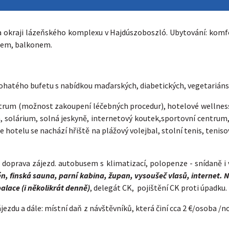
na okraji lázeňského komplexu v Hajdúszoboszló. Ubytování: komf
anem, balkonem.
bohatého bufetu s nabídkou maďarských, diabetických, vegetarián
entrum (možnost zakoupení léčebných procedur), hotelové wellnes
na, solárium, solná jeskyně, internetový koutek,sportovní centru
e hotelu se nachází hřiště na plážový volejbal, stolní tenis, tenis
doprava zájezd. autobusem s klimatizací, polopenze - snídaně 
zén, finská sauna, parní kabina, župan, vysoušeč vlasů, internet.
lace (i několikrát denně)
, delegát CK, pojištění CK proti úpadku.
jezdu a dále: místní daň z návštěvníků, která činí cca 2 €/osoba /n