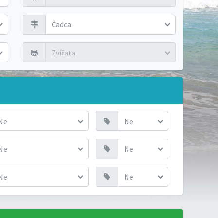
Čadca
Zvířata
Ne
Ne
Ne
Ne
Ne
Ne