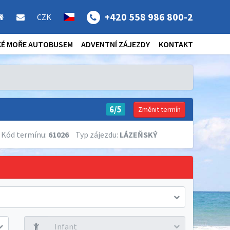
+420 558 986 800-2
CZK
KÉ MOŘE AUTOBUSEM
ADVENTNÍ ZÁJEZDY
KONTAKT
6/5
Změnit termín
Kód termínu:
61026
Typ zájezdu:
LÁZEŇSKÝ
Infant