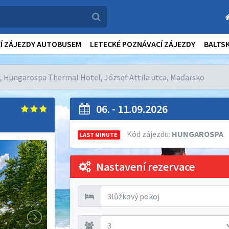
Í ZÁJEZDY AUTOBUSEM
LETECKÉ POZNÁVACÍ ZÁJEZDY
BALTS
 Hungarospa Thermal Hotel, József Attila utca, Maďarsko
06. - 11.09.2026
Kód zájezdu:
HUNGAROSPA
LAST MINUTE
Nastavení rezervace
3lůžkový pokoj
3