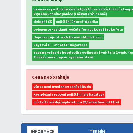
neomezený vstup do všech objektů termálních lázní a koupal
krytého vodního paláce (i několikrát denně)
delegát CK
pojištění CK proti úpadku
polopenze - snídaně i večeře formou bohatého bufetu
doprava zájezd. autobusem s klimatizací
ubytování – 3* hotel Hungarospa
zdarma vstup do hotelového wellness: 3 vnitřní a 1 venk. te
finská sauna. župan. vysoušeč vlasů
Cena neobsahuje
vše co není uvedeno v ceně zájezdu
komplexní cestovní pojištění (viz katalog)
místní lázeňský poplatek cca 2€/osoba/noc od 18 let
INFORMACE
TERMÍN