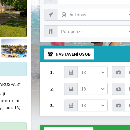
Autobus
Polopenze
NASTAVENÍ OSOB
1.
18
AROSPA 3*
2.
18
aji
komfortní
3.
18
 jsou s TV,