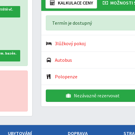
KALKULACE CENY
MOŽNOSTI 
iště vč.
Termín je dostupný
3lůžkový pokoj
rm. bazén.
Autobus
Polopenze
Nezávazně rezervovat
UBYTOVÁNÍ
DOPRAVA
STRA