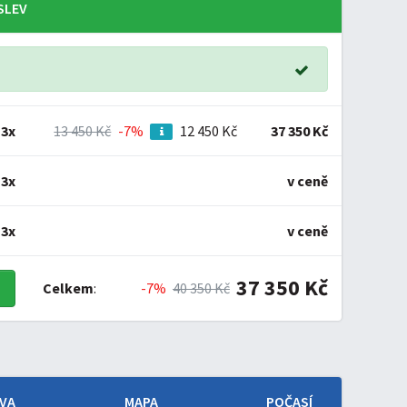
SLEV
3x
13 450 Kč
-7%
12 450 Kč
37 350 Kč
3x
v ceně
3x
v ceně
37 350 Kč
Celkem
:
-7%
40 350 Kč
VA
MAPA
POČASÍ