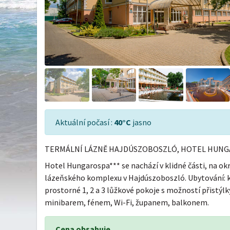
Aktuální počasí :
40°C
jasno
TERMÁLNÍ LÁZNĚ HAJDÚSZOBOSZLÓ, HOTEL HUNG
Hotel Hungarospa*** se nachází v klidné části, na okr
lázeňského komplexu v Hajdúszoboszló. Ubytování: 
prostorné 1, 2 a 3 lůžkové pokoje s možností přistýlky
minibarem, fénem, Wi-Fi, županem, balkonem.
Cena obsahuje