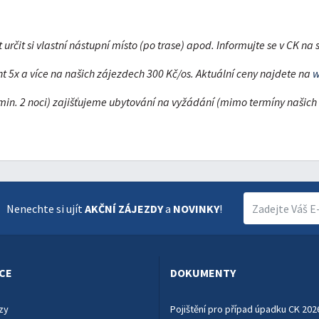
čit si vlastní nástupní místo (po trase) apod. Informujte se v CK na s
ent 5x a více na našich zájezdech 300 Kč/os. Aktuální ceny najdete na
w
min. 2 noci) zajišťujeme ubytování na vyžádání (mimo termíny našich
Nenechte si ujít
AKČNÍ ZÁJEZDY
a
NOVINKY
!
CE
DOKUMENTY
zy
Pojištění pro případ úpadku CK 202