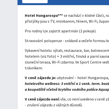
Hotel Hungarospa***
se nachází v klidné části, 
přistýlky jsou s TV, minibarem, fénem, Wi-Fi, žup
Pro rodiny lze zajistit apartmán (2 pokoje).
Stravování: polopenze - snídaně a večeře formou 
Vybavení hotelu: výtah, restaurace, bar, balneoc
hotelem (viz foto) + 3 vnitřní, finská a parní sau
sluneční terasa, Wi-Fi zdarma. Ve Sport Centre vedl
trávníkem.
V ceně zájezdu je:
ubytování – hotel Hungarospa, 
hotelového wellness: 3 vnitřní a 1 venk. term. ba
a koupaliště včetně krytého vodního paláce Aquapa
V ceně zájezdu není:
vše, co není uvedeno v ceně zá
- zrušení zájezdu z vážných důvodů.