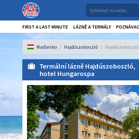
FIRST A LAST MINUTE
LÁZNĚ A TERMÁLY
POZNÁVAC
Maďarsko
Hajdúszoboszló
Hajdúszoboszló,
Termální lázně Hajdúszoboszló,
hotel Hungarospa