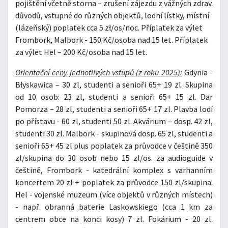
pojištění včetně storna – zrušení zájezdu z vážných zdrav.
důvodů, vstupné do různých objektů, lodní lístky, místní
(lázeňský) poplatek cca 5 zł/os/noc. Příplatek za výlet
Frombork, Malbork - 150 Kč/osoba nad 15 let. Příplatek
za výlet Hel – 200 Kč/osoba nad 15 let.
Orientační ceny jednotlivých vstupů (z roku 2025):
Gdynia -
Błyskawica – 30 zl, studenti a senioři 65+ 19 zl. Skupina
od 10 osob: 23 zl, studenti a senioři 65+ 15 zl. Dar
Pomorza – 28 zl, studenti a senioři 65+ 17 zl. Plavba lodí
po přístavu - 60 zl, studenti 50 zl. Akvárium – dosp. 42 zl,
studenti 30 zl. Malbork - skupinová dosp. 65 zl, studenti a
senioři 65+ 45 zl plus poplatek za průvodce v češtině 350
zl/skupina do 30 osob nebo 15 zl/os. za audioguide v
češtině, Frombork - katedrální komplex s varhanním
koncertem 20 zl + poplatek za průvodce 150 zl/skupina.
Hel - vojenské muzeum (více objektů v různých místech)
- např. obranná baterie Laskowskiego (cca 1 km za
centrem obce na konci kosy) 7 zl. Fokárium - 20 zl.