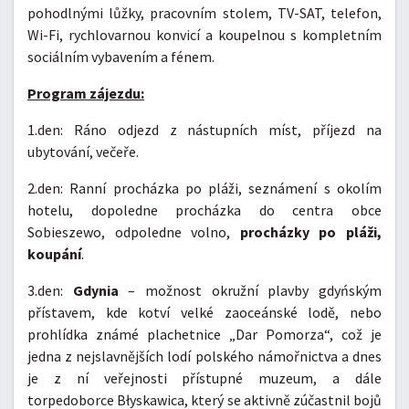
pohodlnými lůžky, pracovním stolem, TV-SAT, telefon,
Wi-Fi, rychlovarnou konvicí a koupelnou s kompletním
sociálním vybavením a fénem.
Program zájezdu:
1.den: Ráno odjezd z nástupních míst, příjezd na
ubytování, večeře.
2.den: Ranní procházka po pláži, seznámení s okolím
hotelu, dopoledne procházka do centra obce
Sobieszewo, odpoledne volno,
procházky po pláži,
koupání
.
3.den:
Gdynia
– možnost okružní plavby gdyńským
přístavem, kde kotví velké zaoceánské lodě, nebo
prohlídka známé plachetnice „Dar Pomorza“, což je
jedna z nejslavnějších lodí polského námořnictva a dnes
je z ní veřejnosti přístupné muzeum, a dále
torpedoborce Błyskawica, který se aktivně zúčastnil bojů