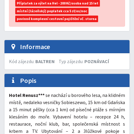
Příplatek za výlet na Hel - 200 Kč/osoba nad 15 let
místní (lázeňský) poplatek cca 5 zł/os/noc
povinné komplexní cestovní pojištění vč. storna
Informace
Kód zájezdu:
BALTREN
Typ zájezdu:
POZNÁVACÍ
Popis
Hotel Renusz***
se nachází u borového lesa, na klidném
místě, nedaleko vesničky Sobieszewo, 15 km od Gdańska
a 15 minut pěšky (cca 1 km) od písečné pláže s mírným
klesáním do moře. Vybavení hotelu – recepce 24 h,
restaurace, noční klub, bar, společenská místnost s
krbem a TV. Ubytování – 2 a 3lůžkové pokoje s