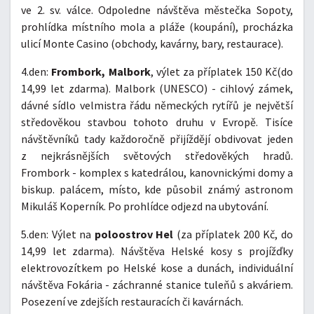
ve 2. sv. válce. Odpoledne návštěva městečka Sopoty,
prohlídka místního mola a pláže (koupání), procházka
ulicí Monte Casino (obchody, kavárny, bary, restaurace).
4.den:
Frombork, Malbork
, výlet za příplatek 150 Kč(do
14,99 let zdarma). Malbork (UNESCO) - cihlový zámek,
dávné sídlo velmistra řádu německých rytířů je největší
středověkou stavbou tohoto druhu v Evropě. Tisíce
návštěvníků tady každoročně přijíždějí obdivovat jeden
z nejkrásnějších světových středověkých hradů.
Frombork - komplex s katedrálou, kanovnickými domy a
biskup. palácem, místo, kde působil známý astronom
Mikuláš Koperník. Po prohlídce odjezd na ubytování.
5.den: Výlet na
poloostrov Hel
(za příplatek 200 Kč, do
14,99 let zdarma). Návštěva Helské kosy s projížďky
elektrovozítkem po Helské kose a dunách, individuální
návštěva Fokária - záchranné stanice tuleňů s akváriem.
Posezení ve zdejších restauracích či kavárnách.