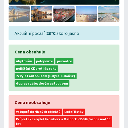
Aktuální počasí:
23°C
skoro jasno
Cena obsahuje
ubytování
polopenze
průvodce
pojištění CK proti úpadku
2x výlet autobusem (Gdyně. Gdaňsk)
doprava zájezdovým autobusem
Cena neobsahuje
vstupné do různých objektů
Lodní lístky
Příplatek za výlet Frombork a Malbork - 150 Kč/osoba nad 15
let