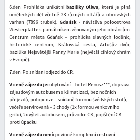
6.den: Prohlídka unikátní
baziliky Oliwa
, která je plná
uměleckých děl včetně 23 různých oltářů a obrovských
varhan (7896 trubek).
Gdańsk
- návštěva poloostrova
Westerplatte s památníkem věnovaným jeho obráncům.
Centrum města Gdańsk – prohlídka slavných loděnic,
historické centrum, Královská cesta, Artušův dvůr,
bazilika Nejsvětější Panny Marie (největší cihlový chrám
v Evropě).
7.den: Po snídani odjezd do ČR.
V ceně zájezdu je:
ubytování – hotel Renusz***, doprava
zájezdovým autobusem s klimatizací, bez nočních
přejezdů, polopenze – snídaně formou švédských stolů,
večeře servírovaná – 3 chody (1x formou venkovního
grilu), 2x výlet autobusem, průvodce CK, pojištění CK
proti úpadku.
V ceně zájezdu není:
povinné komplexní cestovní