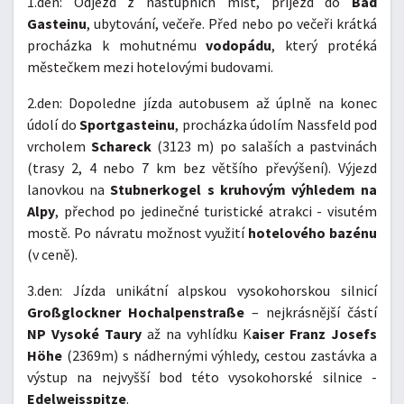
1.den: Odjezd z nástupních míst, příjezd do
Bad
Gasteinu
, ubytování, večeře. Před nebo po večeři krátká
procházka k mohutnému
vodopádu
, který protéká
městečkem mezi hotelovými budovami.
2.den: Dopoledne jízda autobusem až úplně na konec
údolí do
Sportgasteinu
, procházka údolím Nassfeld pod
vrcholem
Schareck
(3123 m) po salaších a pastvinách
(trasy 2, 4 nebo 7 km bez většího převýšení). Výjezd
lanovkou na
Stubnerkogel s kruhovým výhledem na
Alpy
, přechod po jedinečné turistické atrakci - visutém
mostě. Po návratu možnost využití
hotelového bazénu
(v ceně).
3.den: Jízda unikátní alpskou vysokohorskou silnicí
Großglockner Hochalpenstraße
– nejkrásnější částí
NP Vysoké Taury
až na vyhlídku K
aiser Franz Josefs
Höhe
(2369m) s nádhernými výhledy, cestou zastávka a
výstup na nejvyšší bod této vysokohorské silnice -
Edelweisspitze
.