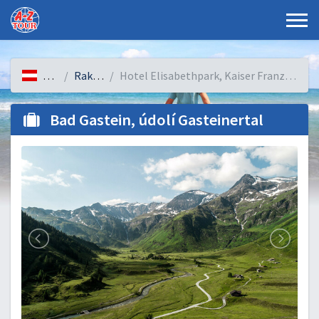
Rakousko
Rakouské Alpy
Hotel Elisabethpark, Kaiser Franz Josef-Straße, Bad Gastein, Rakousko
Bad Gastein, údolí Gasteinertal