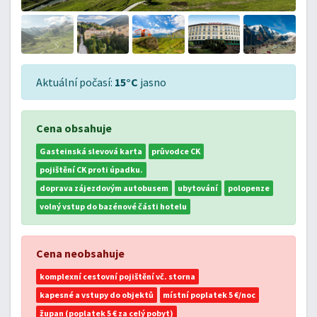
Aktuální počasí:
15°C
jasno
Cena obsahuje
Gasteinská slevová karta
průvodce CK
pojištění CK proti úpadku.
doprava zájezdovým autobusem
ubytování
polopenze
volný vstup do bazénové části hotelu
Cena neobsahuje
komplexní cestovní pojištění vč. storna
kapesné a vstupy do objektů
místní poplatek 5 €/noc
župan (poplatek 5 € za celý pobyt)