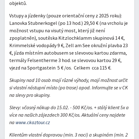
objektů.
Vstupy a jízdenky (pouze orientační ceny z 2025 roku):
Lanovka Stubnerkogel (po 13 hod.) 29,50 € (na vrcholu je
možnost vstupu na visutý most, který již není
zpoplatněn), soutěska Kitzlochklamm skupinová 14 €,
Krimmelské vodopády 9 €, Zell am See okružní plavba 23
€, jízda místním autobusem se slevovou kartou zdarma,
termály Felsentherme 3 hod. se slevovou kartou 29 €,
vjezd na Sportgastein 5 € /os. Celkem cca 115 €.
Skupiny nad 10 osob mají různé výhody, mají možnost určit
si vlastní nástupní místo (po trase) apod. Informujte se v CK
na slevy pro skupiny.
Slevy:
včasný nákup do 15.02. - 500 Kč/os. + stálý klient 5x a
více na našich zájezdech 300 Kč/os. Aktuální ceny najdete
na
www.ckaztour.cz
Klientům vlastní dopravou (min. 3 noci) a skupinám (min. 2