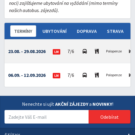
noci) zajišťujeme ubytování na vyžádání (mimo termíny
našich autobus. zájezdů).
TERMÍNY
UBYTOVÁNÍ
DOPRAVA
STRAVA
23.08. - 29.08.2026
7/6
Polopenze
LM
06.09. - 12.09.2026
7/6
Polopenze
LM
Nenechte si ujít
AKČNÍ ZÁJEZDY
a
NOVINKY
!
Odebírat