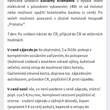
návštěva unikátní
kavárny Kraftwerk
v bývalé vodní
elektrárně s původním vybavením (400 m od hotelu)
nebo možnost využití hotelového bazénu (v ceně). Po
večeři možnost posezení v útulné hotelové hospodě
„Prälatur”.
7.den: Po snídani návrat do ČR, příjezd do ČR ve večerních
hodinách.
V ceně zájezdu je:
6x ubytování, 2 a 3lůžk. pokoje s
kompletním sociálním zařízením, 6x polopenze
(bufetové snídaně s koutkem zdravé výživy, bufetové
večeře), volný vstup do bazénové části hotelu,
Gasteinská slevová karta, doprava lux. zájezdovým
autobusem, průvodce CK, pojištění CK proti úpadku.
V ceně není:
vše, co není uvedeno v ceně zájezdu, místní
popl. cca 5 €/os/noc, komplexní cestovní pojištění vč.
storna - zrušení zájezdu z vážných důvodů, župan
(poplatek 5 € za celý pobyt), kapesné a vstupy do