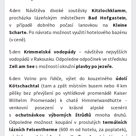
4.den: Návštěva divoké soutěsky
Kitzlochklamm
,
procházka lázeňským městečkem
Bad Hofgastein
,
v případě dobrého počasí lanovkou na
Kleine
Scharte.
Po návratu možnost využití hotelového bazénu
(v ceně).
5.den:
Krimmelské vodopády
– návštěva nejvyšších
vodopádů v Rakousku. Odpoledne odpočinek ve středisku
Zell am See
s možností okružní
plavby po jezeře.
6.den: Volno pro řidiče, výlet do kouzelného
údolí
Kötschachtal
(tam a zpět místním busem nebo 4 km
pěšky bez převýšení po vyhlídkové promenádě Kaiser
Wilhelm Promenade) k chatě Himmelwandhütte -
venkovní posezení v krásné alpské scenérii
s
ochutnávkou výborných štrůdlů
mnoha druhů.
Odpoledne možnost koupání v proslulých
termálních
lázních Felsentherme
(600 m od hotelu, za poplatek),