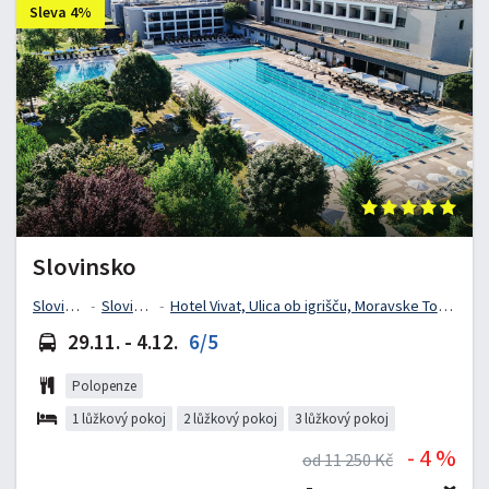
Sleva 4%
Slovinsko
Slovinsko
Slovinsko
Hotel Vivat, Ulica ob igrišču, Moravske Toplice, Slovinsko
29.11. - 4.12.
6/5
Polopenze
1 lůžkový pokoj
2 lůžkový pokoj
3 lůžkový pokoj
- 4 %
od 11 250 Kč