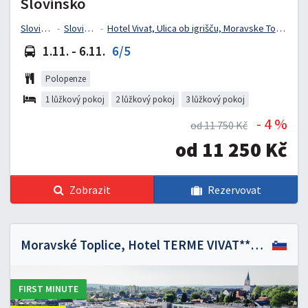
Slovinsko
Slovinsko
Slovinsko
Hotel Vivat, Ulica ob igrišču, Moravske Toplice, Slovinsko
1.11. - 6.11.
6/5
Polopenze
1 lůžkový pokoj
2 lůžkový pokoj
3 lůžkový pokoj
- 4 %
od 11 750 Kč
od 11 250 Kč
Zobrazit
Rezervovat
Moravské Toplice, Hotel TERME VIVAT*****
FIRST MINUTE