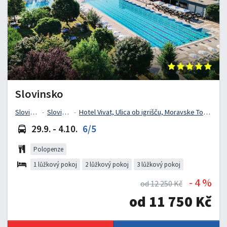
Slovinsko
Slovinsko
Slovinsko
Hotel Vivat, Ulica ob igrišču, Moravske Toplice, Slovinsko
29.9. - 4.10.
6/5
Polopenze
1 lůžkový pokoj
2 lůžkový pokoj
3 lůžkový pokoj
- 4 %
od 12 250 Kč
od 11 750 Kč