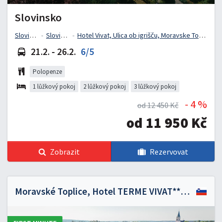
Slovinsko
Slovinsko
Slovinsko
Hotel Vivat, Ulica ob igrišču, Moravske Toplice, Slovinsko
21.2. - 26.2.
6/5
Polopenze
1 lůžkový pokoj
2 lůžkový pokoj
3 lůžkový pokoj
- 4 %
od 12 450 Kč
od 11 950 Kč
Zobrazit
Rezervovat
Moravské Toplice, Hotel TERME VIVAT*****