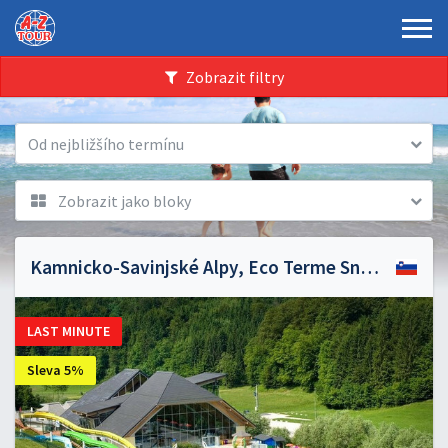
Zobrazit filtry
Od nejbližšího termínu
Zobrazit jako bloky
Kamnicko-Savinjské Alpy, Eco Terme Snovik
LAST MINUTE
Sleva 5%