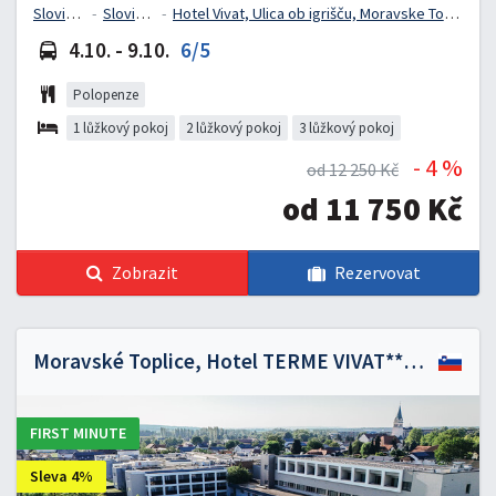
Slovinsko
Slovinsko
Hotel Vivat, Ulica ob igrišču, Moravske Toplice, Slovinsko
4.10. - 9.10.
6/5
Polopenze
1 lůžkový pokoj
2 lůžkový pokoj
3 lůžkový pokoj
- 4 %
od 12 250 Kč
od 11 750 Kč
Zobrazit
Rezervovat
Moravské Toplice, Hotel TERME VIVAT*****
FIRST MINUTE
Sleva 4%