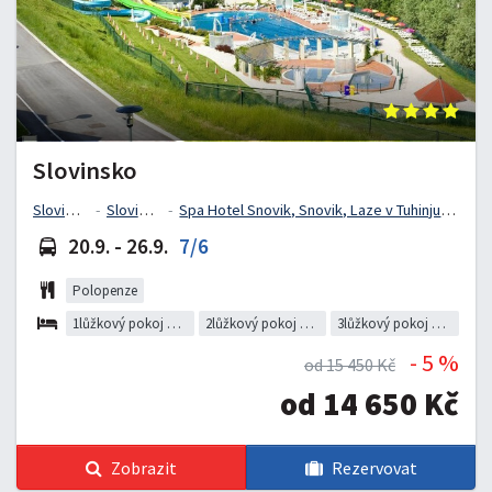
Slovinsko
Slovinsko
Slovinsko
Spa Hotel Snovik, Snovik, Laze v Tuhinju, Slovinsko
20.9. - 26.9.
7/6
Polopenze
1lůžkový pokoj Snovik
2lůžkový pokoj Snovik
3lůžkový pokoj Snovik
- 5 %
od 15 450 Kč
od 14 650 Kč
Zobrazit
Rezervovat