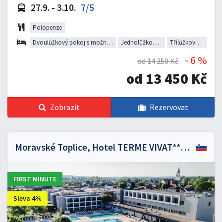
27.9. - 3.10.
7/5
Polopenze
Dvoulůžkový pokoj s možností přistýlky
Jednolůžkový pokoj
Třílůžkový pokoj
- 6 %
od 14 250 Kč
od 13 450 Kč
Zobrazit
Rezervovat
Moravské Toplice, Hotel TERME VIVAT*****
FIRST MINUTE
Sleva 4%