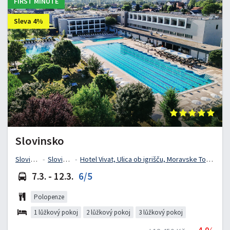
FIRST MINUTE
Sleva 4%
Slovinsko
Slovinsko
Slovinsko
Hotel Vivat, Ulica ob igrišču, Moravske Toplice, Slovinsko
7.3. - 12.3.
6/5
Polopenze
1 lůžkový pokoj
2 lůžkový pokoj
3 lůžkový pokoj