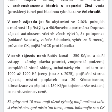
v
archeoskanzenu Modrá s expozicí Živá voda
(prosklený tunel pod hladinou rybníka) a ve
Velehradě
.
V ceně zájezdu je:
5x ubytování ve 2lůžk. pokojích
s možností 1 přistýlky a 4lůžkového apartmánu. Doprava
zájezd. autobusem včetně všech výletů, 5x polopenze
(snídaně šv. stoly, večeře 3chodová, výběr ze 3 menu),
průvodce CK, pojištění CK proti úpadku.
V ceně zájezdu není:
Baťův kanál – 350 Kč/os. a další
vstupy – zámky, plavba pramicí, znojemské podzemí,
templářské vinné sklepy, ochutnávky vín – celkem asi
1000 až 1200 Kč (ceny jsou z r. 2025), pojištění storna
zájezdu, místní poplatek cca 30 Kč/osoba/noc,
klimatizace za příplatek 150 Kč/pokoj/den a vše ostatní,
co není uvedeno v ceně.
Skupiny nad 10 osob mají různé výhody, mají možnost určit
si vlastní nástupní místo (po trase) apod. Informujte se v CK