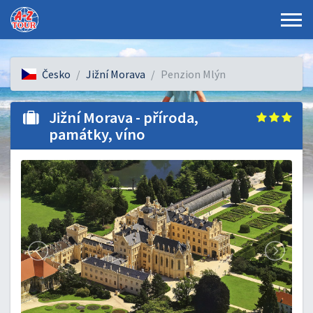
Česko
Jižní Morava
Penzion Mlýn
Jižní Morava - příroda,
památky, víno