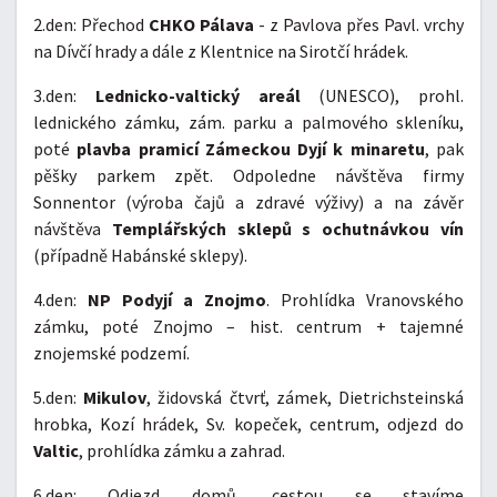
2.den: Přechod
CHKO Pálava
- z Pavlova přes Pavl. vrchy
na Dívčí hrady a dále z Klentnice na Sirotčí hrádek.
3.den:
Lednicko-valtický areál
(UNESCO), prohl.
lednického zámku, zám. parku a palmového skleníku,
poté
plavba pramicí Zámeckou Dyjí k minaretu
, pak
pěšky parkem zpět. Odpoledne návštěva firmy
Sonnentor (výroba čajů a zdravé výživy) a na závěr
návštěva
Templářských sklepů s ochutnávkou vín
(případně Habánské sklepy).
4.den:
NP Podyjí a Znojmo
. Prohlídka Vranovského
zámku, poté Znojmo – hist. centrum + tajemné
znojemské podzemí.
5.den:
Mikulov
, židovská čtvrť, zámek, Dietrichsteinská
hrobka, Kozí hrádek, Sv. kopeček, centrum, odjezd do
Valtic
, prohlídka zámku a zahrad.
6.den: Odjezd domů, cestou se stavíme