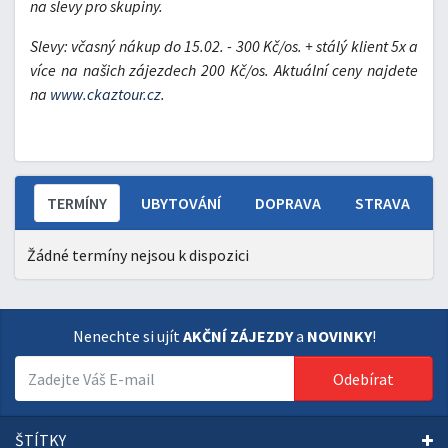
na slevy pro skupiny.
Slevy:
včasný nákup do 15.02. - 300 Kč/os. + stálý klient 5x a
více na našich zájezdech 200 Kč/os. Aktuální ceny najdete
na
www.ckaztour.cz
.
TERMÍNY
UBYTOVÁNÍ
DOPRAVA
STRAVA
Žádné termíny nejsou k dispozici
Nenechte si ujít
AKČNÍ ZÁJEZDY
a
NOVINKY
!
Odebírat
ŠTÍTKY