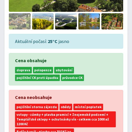
Aktuální počasí:
25°C
jasno
Cena obsahuje
doprava
polopenze
ubytování
pojištění CK proti úpadku
průvodce CK
Cena neobsahuje
pojištění storna zájezdu
obědy
místní poplatek
vstupy - zámky + plavba pramicí + Znojemské podzemí +
Templářské sklepy + ochutnávky vín - celkem cca 1000 až
1200 Kč
Baťův kanál - plavba cca 350 Kč/os.