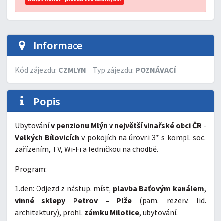
Informace
Kód zájezdu:
CZMLYN
Typ zájezdu:
POZNÁVACÍ
Popis
Ubytování
v penzionu Mlýn v největší vinařské obci ČR
-
Velkých Bílovicích
v pokojích na úrovni 3* s kompl. soc.
zařízením, TV, Wi-Fi a ledničkou na chodbě.
Program:
1.den: Odjezd z nástup. míst,
plavba Baťovým kanálem
,
vinné sklepy Petrov – Plže
(pam. rezerv. lid.
architektury), prohl.
zámku Milotice
, ubytování.