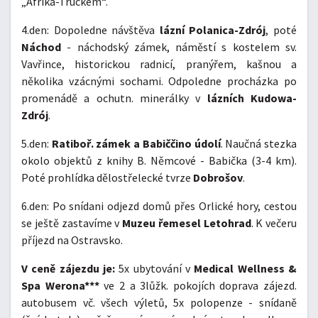
„Afrika-Truckem“.
4.den: Dopoledne návštěva
lázní Polanica-Zdrój
, poté
Náchod
- náchodský zámek, náměstí s kostelem sv.
Vavřince, historickou radnicí, pranýřem, kašnou a
několika vzácnými sochami. Odpoledne procházka po
promenádě a ochutn. minerálky v
lázních Kudowa-
Zdrój
.
5.den:
Ratiboř. zámek a Babiččino údolí
. Naučná stezka
okolo objektů z knihy B. Němcové - Babička (3-4 km).
Poté prohlídka dělostřelecké tvrze
Dobrošov
.
6.den: Po snídani odjezd domů přes Orlické hory, cestou
se ještě zastavíme v
Muzeu řemesel Letohrad
. K večeru
příjezd na Ostravsko.
V ceně zájezdu je:
5x ubytování v
Medical Wellness &
Spa Werona***
ve 2 a 3lůžk. pokojích doprava zájezd.
autobusem vč. všech výletů, 5x polopenze - snídaně