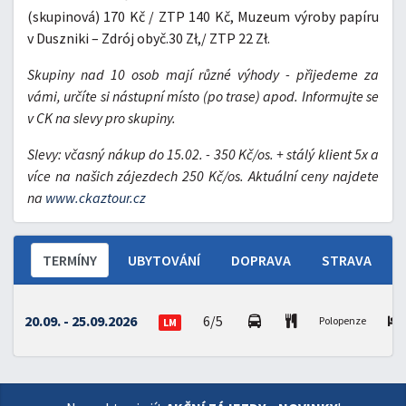
(skupinová) 170 Kč / ZTP 140 Kč, Muzeum výroby papíru
v Duszniki – Zdrój obyč.30 Zł,/ ZTP 22 Zł.
Skupiny nad 10 osob mají různé výhody - přijedeme za
vámi, určíte si nástupní místo (po trase) apod. Informujte se
v CK na slevy pro skupiny.
Slevy:
včasný nákup do 15.02. - 350 Kč/os. + stálý klient 5x a
více na našich zájezdech 250 Kč/os. Aktuální ceny najdete
na
www.ckaztour.cz
TERMÍNY
UBYTOVÁNÍ
DOPRAVA
STRAVA
20.09. - 25.09.2026
6/5
Polopenze
LM