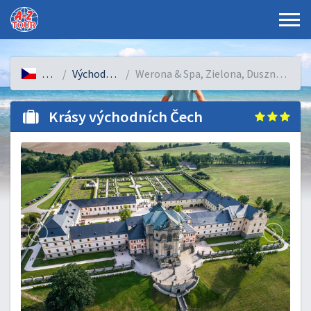
Česko
Východní Čechy
Werona & Spa, Zielona, Duszniki-Zdrój, Polsko
Krásy východních Čech