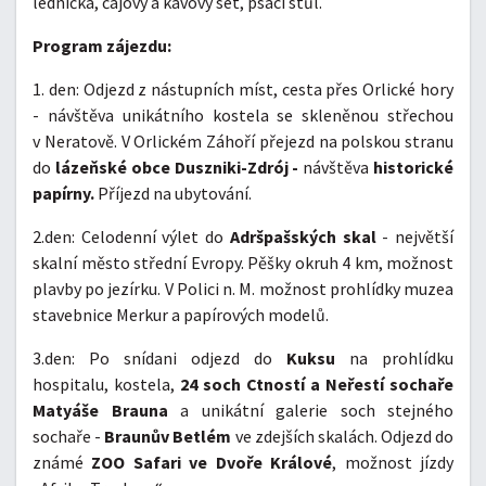
lednička, čajový a kávový set, psací stůl.
Program zájezdu:
1. den: Odjezd z nástupních míst, cesta přes Orlické hory
- návštěva unikátního kostela se skleněnou střechou
v Neratově. V Orlickém Záhoří přejezd na polskou stranu
do
lázeňské obce Duszniki-Zdrój -
návštěva
historické
papírny.
Příjezd na ubytování.
2.den: Celodenní výlet do
Adršpašských skal
- největší
skalní město střední Evropy. Pěšky okruh 4 km, možnost
plavby po jezírku. V Polici n. M. možnost prohlídky muzea
stavebnice Merkur a papírových modelů.
3.den: Po snídani odjezd do
Kuksu
na prohlídku
hospitalu, kostela,
24 soch Ctností a Neřestí sochaře
Matyáše Brauna
a unikátní galerie soch stejného
sochaře -
Braunův Betlém
ve zdejších skalách. Odjezd do
známé
ZOO Safari ve Dvoře Králové
, možnost jízdy