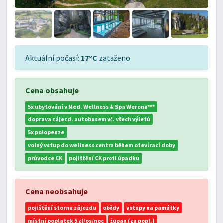
Aktuální počasí:
17°C
zataženo
Cena obsahuje
5x ubytování v Med. Wellness & Spa Werona***
doprava zájezd. autobusem vč. všech výletů
5x polopenze
volný vstup do wellness centra během otevírací doby
průvodce CK
pojištění CK proti úpadku
Cena neobsahuje
pojištění storna zájezdu
obědy
vstupy na památky
místní poplatek 5 zl/os/noc
župan (za popl.)