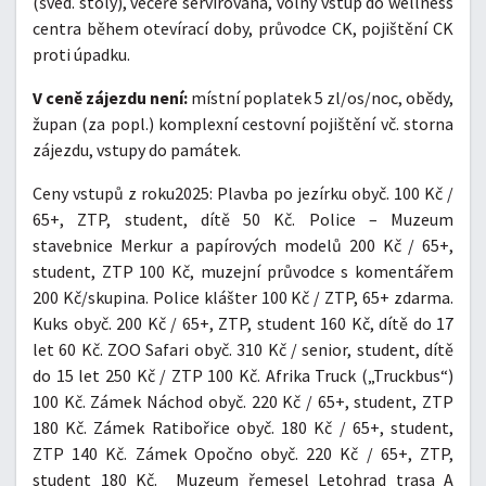
(švéd. stoly), večeře servírovaná, volný vstup do wellness
centra během otevírací doby, průvodce CK, pojištění CK
proti úpadku.
V ceně zájezdu není:
místní poplatek 5 zl/os/noc, obědy,
župan (za popl.) komplexní cestovní pojištění vč. storna
zájezdu, vstupy do památek.
Ceny vstupů z roku2025: Plavba po jezírku obyč. 100 Kč /
65+, ZTP, student, dítě 50 Kč. Police – Muzeum
stavebnice Merkur a papírových modelů 200 Kč / 65+,
student, ZTP 100 Kč, muzejní průvodce s komentářem
200 Kč/skupina. Police klášter 100 Kč / ZTP, 65+ zdarma.
Kuks obyč. 200 Kč / 65+, ZTP, student 160 Kč, dítě do 17
let 60 Kč. ZOO Safari obyč. 310 Kč / senior, student, dítě
do 15 let 250 Kč / ZTP 100 Kč. Afrika Truck („Truckbus“)
100 Kč. Zámek Náchod obyč. 220 Kč / 65+, student, ZTP
180 Kč. Zámek Ratibořice obyč. 180 Kč / 65+, student,
ZTP 140 Kč. Zámek Opočno obyč. 220 Kč / 65+, ZTP,
student 180 Kč. Muzeum řemesel Letohrad trasa A